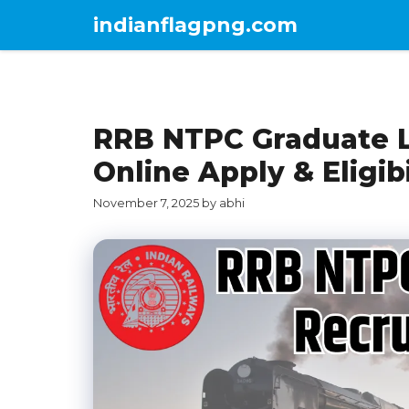
Skip
indianflagpng.com
to
content
RRB NTPC Graduate L
Online Apply & Eligib
November 7, 2025
by
abhi